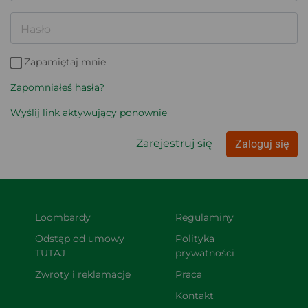
Hasło
Zapamiętaj mnie
Zapomniałeś hasła?
Wyślij link aktywujący ponownie
Zarejestruj się
Zaloguj się
Loombardy
Regulaminy
Odstąp od umowy 
Polityka 
TUTAJ
prywatności
Zwroty i reklamacje
Praca
Kontakt