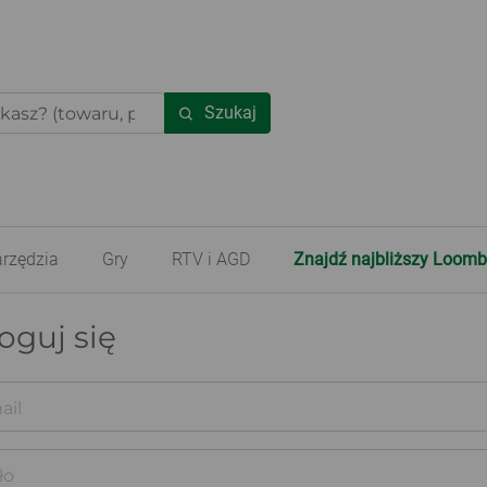
Szukaj
rzędzia
Gry
RTV i AGD
Znajdź najbliższy Loomb
oguj się
ail
ło