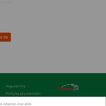
j się
Regulaminy
Polityka prywatności
Praca
s własne) oraz pliki