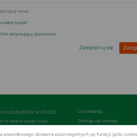
amiętaj mnie
iałeś hasła?
 link aktywujący ponownie
Zarejestruj się
Zalogu
Loombardy
NYCH LOMBARDÓW W POLSCE
Odstąp od umowy 
na terenie całego kraju!
TUTAJ
olsce i jedną z największych w
 prawidłowego działania poszczególnych jej funkcji (pliki cookie
Zwroty i reklamacje