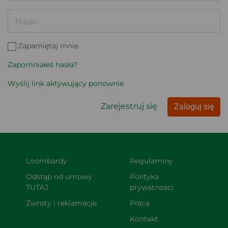
Hasło
Zapamiętaj mnie
Zapomniałeś hasła?
Wyślij link aktywujący ponownie
Zarejestruj się
Zaloguj się
Loombardy
Regulaminy
Odstąp od umowy 
Polityka 
TUTAJ
prywatności
Zwroty i reklamacje
Praca
Kontakt