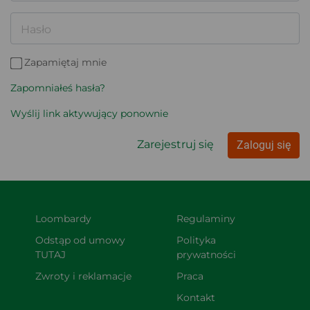
Hasło
Zapamiętaj mnie
Zapomniałeś hasła?
Wyślij link aktywujący ponownie
Zarejestruj się
Zaloguj się
Loombardy
Regulaminy
Odstąp od umowy 
Polityka 
TUTAJ
prywatności
Zwroty i reklamacje
Praca
Kontakt