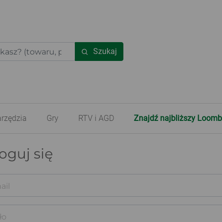
Szukaj
rzędzia
Gry
RTV i AGD
Znajdź najbliższy Loomb
oguj się
ail
ło