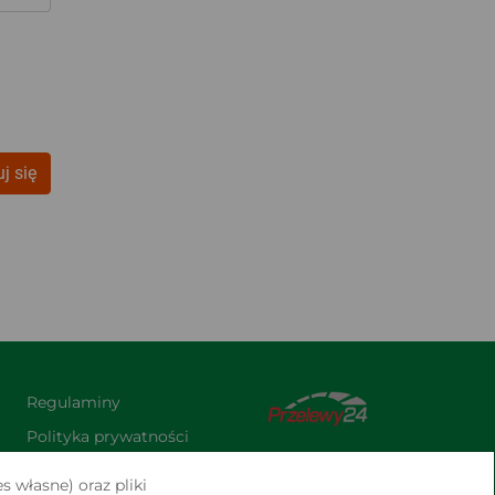
j się
Regulaminy
Polityka prywatności
Praca
s własne) oraz pliki