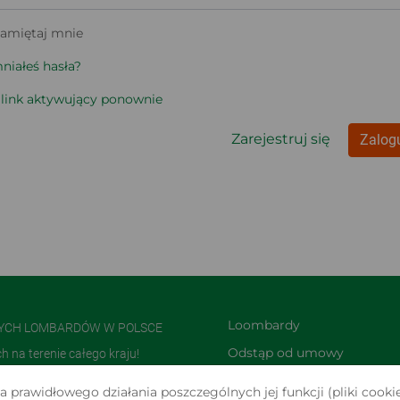
amiętaj mnie
iałeś hasła?
 link aktywujący ponownie
Zarejestruj się
Zalogu
Loombardy
NYCH LOMBARDÓW W POLSCE
Odstąp od umowy 
na terenie całego kraju!
TUTAJ
olsce i jedną z największych w
 prawidłowego działania poszczególnych jej funkcji (pliki cookie
Zwroty i reklamacje