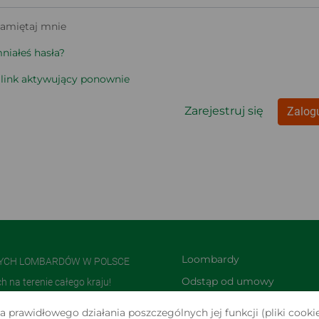
amiętaj mnie
iałeś hasła?
 link aktywujący ponownie
Zarejestruj się
Zalogu
Loombardy
NYCH LOMBARDÓW W POLSCE
Odstąp od umowy 
na terenie całego kraju!
TUTAJ
olsce i jedną z największych w
 prawidłowego działania poszczególnych jej funkcji (pliki cookie
Zwroty i reklamacje