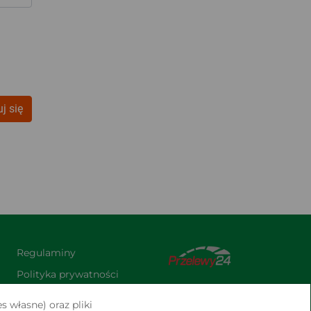
j się
Regulaminy
Polityka prywatności
Praca
s własne) oraz pliki