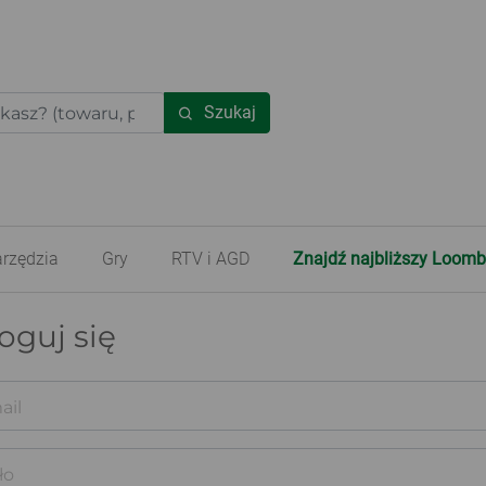
Szukaj
rzędzia
Gry
RTV i AGD
Znajdź najbliższy Loomb
oguj się
ail
ło