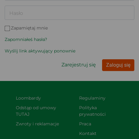
Hasło
Zapamiętaj mnie
Zapomniałeś hasła?
Wyślij link aktywujący ponownie
Zarejestruj się
Zaloguj się
Loombardy
Regulaminy
Odstąp od umowy 
Polityka 
TUTAJ
prywatności
Zwroty i reklamacje
Praca
Kontakt