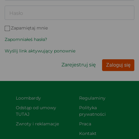
Hasło
Zapamiętaj mnie
Zapomniałeś hasła?
Wyślij link aktywujący ponownie
Zarejestruj się
Zaloguj się
Loombardy
Regulaminy
Odstąp od umowy 
Polityka 
TUTAJ
prywatności
Zwroty i reklamacje
Praca
Kontakt