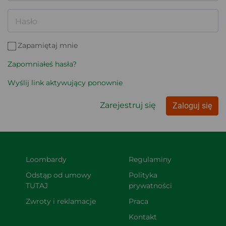
Hasło
Zapamiętaj mnie
Zapomniałeś hasła?
Wyślij link aktywujący ponownie
Zarejestruj się
Zaloguj się
Loombardy
Regulaminy
Odstąp od umowy 
Polityka 
TUTAJ
prywatności
Zwroty i reklamacje
Praca
Kontakt