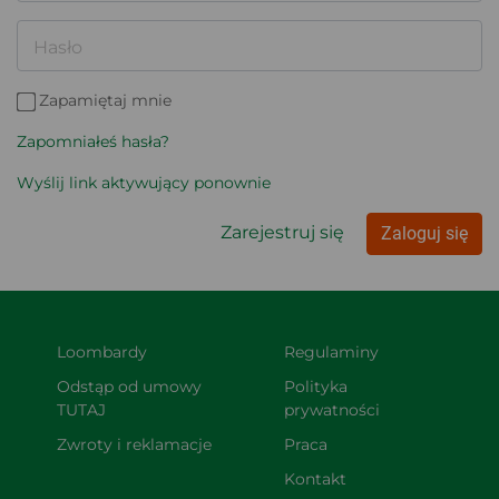
Hasło
Zapamiętaj mnie
Zapomniałeś hasła?
Wyślij link aktywujący ponownie
Zarejestruj się
Zaloguj się
Loombardy
Regulaminy
Odstąp od umowy 
Polityka 
TUTAJ
prywatności
Zwroty i reklamacje
Praca
Kontakt