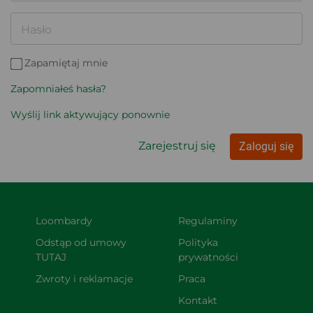
Hasło
Zapamiętaj mnie
Zapomniałeś hasła?
Wyślij link aktywujący ponownie
Zarejestruj się
Zaloguj się
Loombardy
Regulaminy
Odstąp od umowy 
Polityka 
TUTAJ
prywatności
Zwroty i reklamacje
Praca
Kontakt