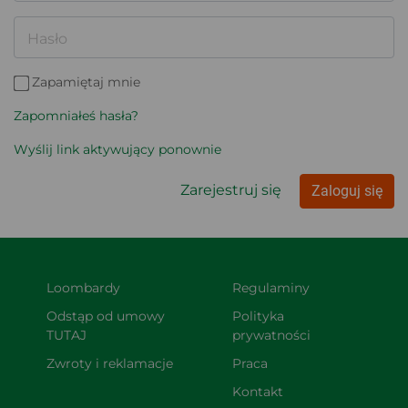
Hasło
Zapamiętaj mnie
Zapomniałeś hasła?
Wyślij link aktywujący ponownie
Zarejestruj się
Zaloguj się
Loombardy
Regulaminy
Odstąp od umowy 
Polityka 
TUTAJ
prywatności
Zwroty i reklamacje
Praca
Kontakt