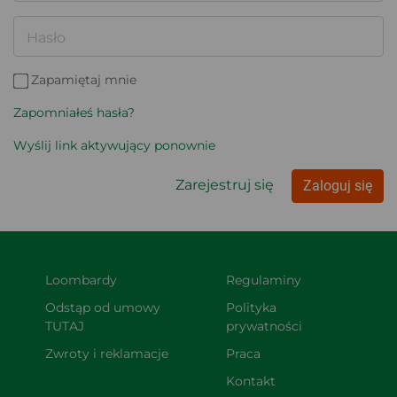
Hasło
Zapamiętaj mnie
Zapomniałeś hasła?
Wyślij link aktywujący ponownie
Zarejestruj się
Zaloguj się
Loombardy
Regulaminy
Odstąp od umowy 
Polityka 
TUTAJ
prywatności
Zwroty i reklamacje
Praca
Kontakt