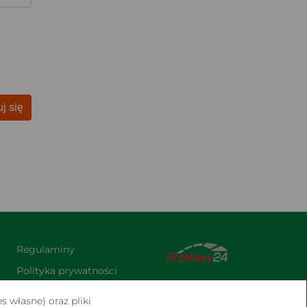
j się
Regulaminy
Polityka prywatności
Praca
s własne) oraz pliki