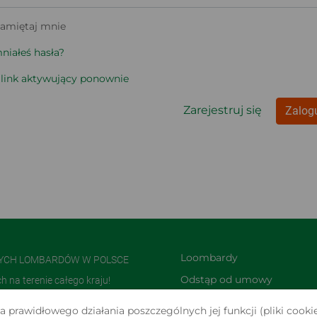
amiętaj mnie
iałeś hasła?
 link aktywujący ponownie
Zarejestruj się
Zalogu
Loombardy
NYCH LOMBARDÓW W POLSCE
Odstąp od umowy 
na terenie całego kraju!
TUTAJ
olsce i jedną z największych w
 prawidłowego działania poszczególnych jej funkcji (pliki cookie
Zwroty i reklamacje