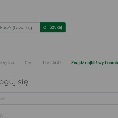
Szukaj
rzędzia
Gry
RTV i AGD
Znajdź najbliższy Loomb
oguj się
ail
ło