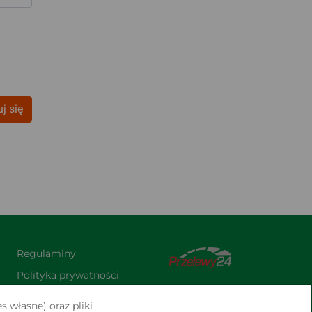
j się
Regulaminy
Polityka prywatności
Praca
s własne) oraz pliki