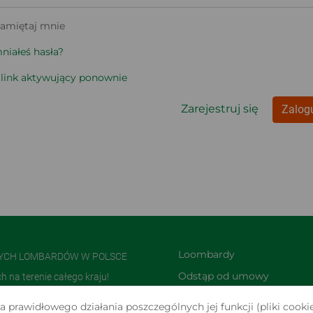
amiętaj mnie
iałeś hasła?
 link aktywujący ponownie
Zarejestruj się
Zalogu
Loombardy
NYCH LOMBARDÓW W POLSCE
Odstąp od umowy 
na terenie całego kraju!
TUTAJ
olsce i jedną z największych w
 prawidłowego działania poszczególnych jej funkcji (pliki cookie
Zwroty i reklamacje