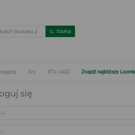
Szukaj
rzędzia
Gry
RTV i AGD
Znajdź najbliższy Loomb
oguj się
ail
ło