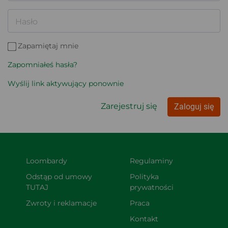
Hasło
Zapamiętaj mnie
Zapomniałeś hasła?
Wyślij link aktywujący ponownie
Zarejestruj się
Zaloguj się
Loombardy
Regulaminy
Odstąp od umowy 
Polityka 
TUTAJ
prywatności
Zwroty i reklamacje
Praca
Kontakt