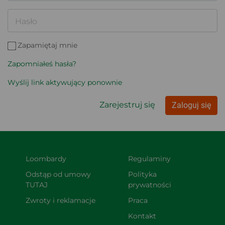
Hasło
Zapamiętaj mnie
Zapomniałeś hasła?
Wyślij link aktywujący ponownie
Zarejestruj się
Zaloguj się
Loombardy
Regulaminy
Odstąp od umowy 
Polityka 
TUTAJ
prywatności
Zwroty i reklamacje
Praca
Kontakt